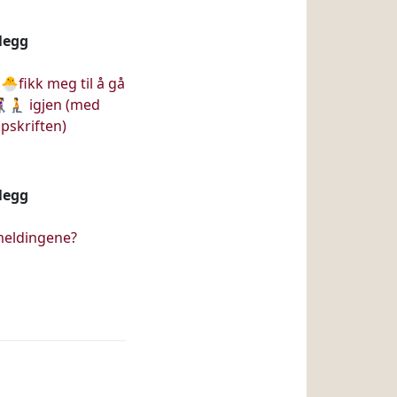
nlegg
🐣fikk meg til å gå
‍🦯🧎 igjen (med
pskriften)
nlegg
meldingene?