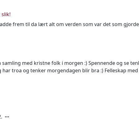
 slik!
 hadde frem til da lært alt om verden som var det som gjord
n samling med kristne folk i morgen :) Spennende og se tenk
g har troa og tenker morgendagen blir bra :) Felleskap med
.