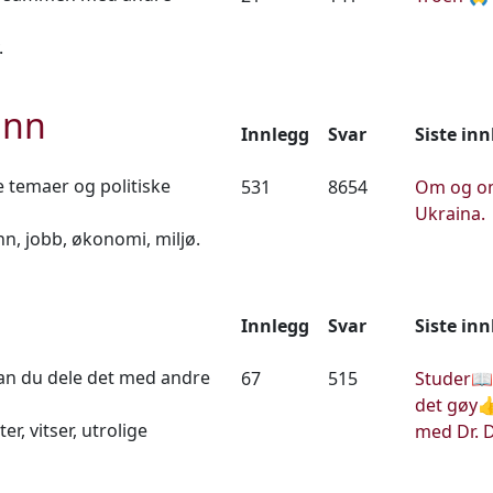
.
unn
Innlegg
Svar
Siste in
 temaer og politiske
531
8654
Om og om
Ukraina.
nn, jobb, økonomi, miljø.
Innlegg
Svar
Siste in
an du dele det med andre
67
515
Studer📖
det gøy
er, vitser, utrolige
med Dr. D