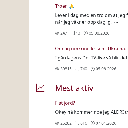
Troen 🙏
Lever i dag med en tro om at jeg 
når jeg våkner opp daglig.
247
13
05.08.2026
Om og omkring krisen i Ukraina.
I gårdagens DocTV-live så blir det
39815
740
05.08.2026
Mest aktiv
Flat jord?
Okey nå kommer noe jeg ALDRI tro
26282
816
07.01.2026