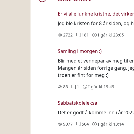
Er vi alle lunkne kristne, det virker
Jeg ble kristen for 8 år siden, og
2722
181
I går kl 23:05
Samling i morgen :)
Blir med et vennepar av meg til e
Mangen år siden forrige gang, Je
troen er fint for meg :)
85
1
I går kl 19:49
Sabbatskoleleksa
Det er godt å komme inn i år 2022
9077
504
I går kl 13:14