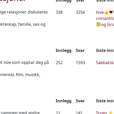
e relasjoner diskuteres
338
3256
love👍❤️
romantisk
ekteskap, familie, sex og
😇og Isra
Innlegg
Svar
Siste in
det noe som opptar deg på
252
1593
Sabbatsk
gementer, film, musikk,
Innlegg
Svar
Siste in
ro sammen med andre
21
141
Troen 🙏