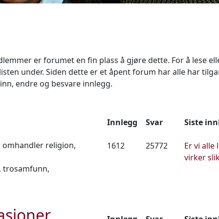
mmer er forumet en fin plass å gjøre dette. For å lese ell
sten under. Siden dette er et åpent forum har alle har tilgan
nn, endre og besvare innlegg.
Innlegg
Svar
Siste in
 omhandler religion,
1612
25772
Er vi alle
virker slik
n, trosamfunn,
asjoner
Innlegg
Svar
Siste in