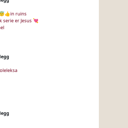
😇👍in ruins
 serie er Jesus 💘
el
nlegg
oleleksa
nlegg