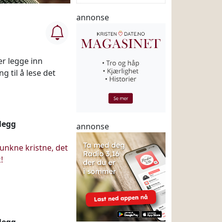
annonse
er legge inn
g til å lese det
nlegg
annonse
 lunkne kristne, det
!
nlegg