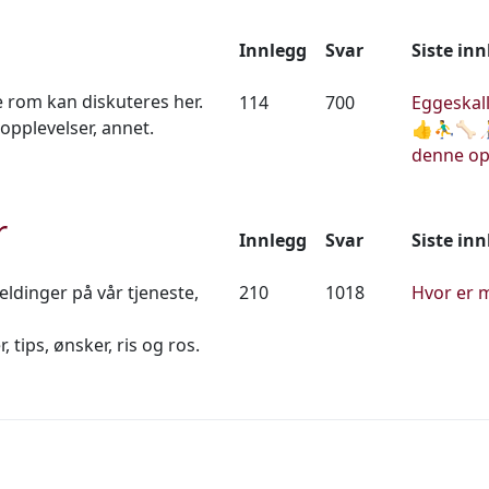
Innlegg
Svar
Siste in
e rom kan diskuteres her.
114
700
Eggeskall
opplevelser, annet.
👍⛹️‍♂️🦴
denne op
r
Innlegg
Svar
Siste in
dinger på vår tjeneste,
210
1018
Hvor er 
 tips, ønsker, ris og ros.