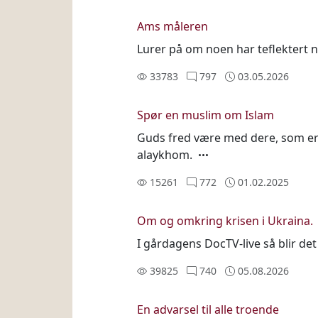
Ams måleren
Lurer på om noen har teflektert n
33783
797
03.05.2026
Spør en muslim om Islam
Guds fred være med dere, som er 
alaykhom.
15261
772
01.02.2025
Om og omkring krisen i Ukraina.
I gårdagens DocTV-live så blir det
39825
740
05.08.2026
En advarsel til alle troende