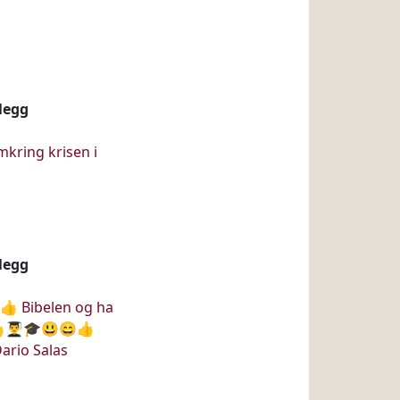
nlegg
kring krisen i
nlegg
👍 Bibelen og ha
👨‍🎓🎓😃😄👍
ario Salas