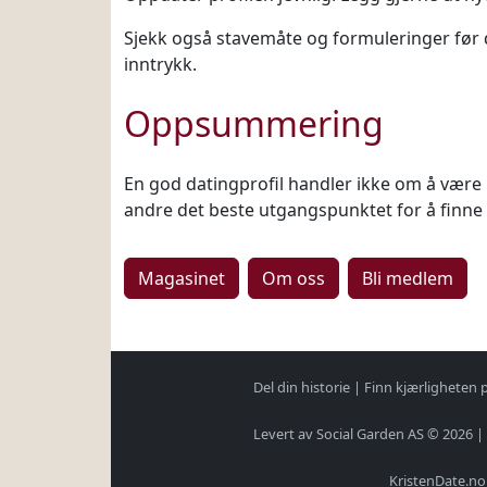
Sjekk også stavemåte og formuleringer før du
inntrykk.
Oppsummering
En god datingprofil handler ikke om å være 
andre det beste utgangspunktet for å finne
Magasinet
Om oss
Bli medlem
Del din historie
|
Finn kjærligheten 
Levert av Social Garden AS © 2026 |
KristenDate.no