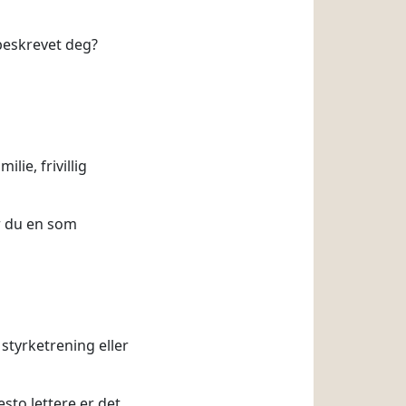
 beskrevet deg?
ie, frivillig
er du en som
 styrketrening eller
esto lettere er det