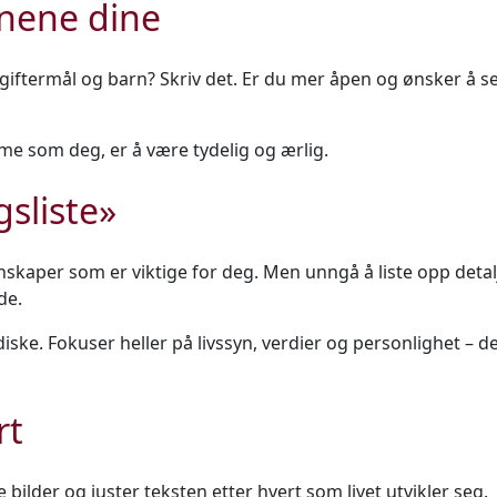
onene dine
 giftermål og barn? Skriv det. Er du mer åpen og ønsker å s
me som deg, er å være tydelig og ærlig.
gsliste»
nskaper som er viktige for deg. Men unngå å liste opp detalj
de.
iske. Fokuser heller på livssyn, verdier og personlighet – de
rt
 bilder og juster teksten etter hvert som livet utvikler seg.