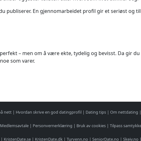
 publiserer. En gjennomarbeidet profil gir et seriøst og ti
perfekt – men om å være ekte, tydelig og bevisst. Da gir du
 noe som varer.
på nett
|
Hvordan skrive en god datingprofil
|
Dating tips
|
Om nettdating
Medlemsavtale
|
Personvernerklæring
|
Bruk av cookies
|
Tilpass samtykk
|
KristenDate.se
|
KristenDate.dk
|
Turvenn.no
|
SeniorDate.no
|
Skeiv.no