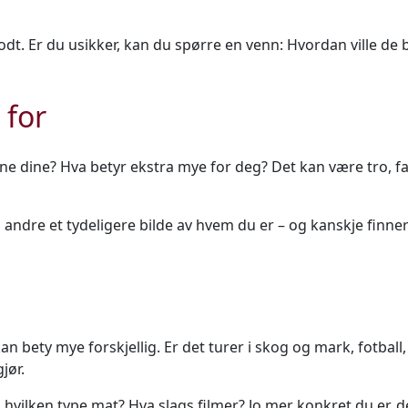
odt. Er du usikker, kan du spørre en venn: Hvordan ville de
 for
e dine? Hva betyr ekstra mye for deg? Det kan være tro, famil
 andre et tydeligere bilde av hvem du er – og kanskje finn
n bety mye forskjellig. Er det turer i skog og mark, fotball,
jør.
 hvilken type mat? Hva slags filmer? Jo mer konkret du er, d