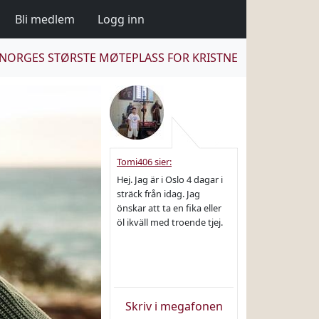
Bli medlem
Logg inn
NORGES STØRSTE MØTEPLASS FOR KRISTNE
Tomi406 sier:
Hej. Jag är i Oslo 4 dagar i
sträck från idag. Jag
önskar att ta en fika eller
öl ikväll med troende tjej.
Skriv i megafonen