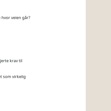
e hvor veien går?
erte krav til
t som virkelig