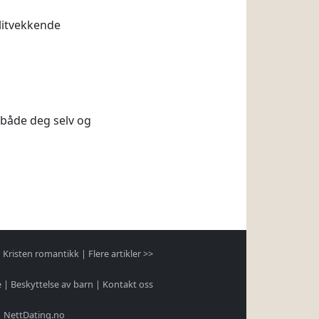
llitvekkende
 både deg selv og
|
Kristen romantikk
|
Flere artikler >>
e
|
Beskyttelse av barn
|
Kontakt oss
|
NettDating.no