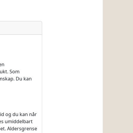
en
brukt. Som
emskap. Du kan
tid og du kan når
tes umiddelbart
 det. Aldersgrense