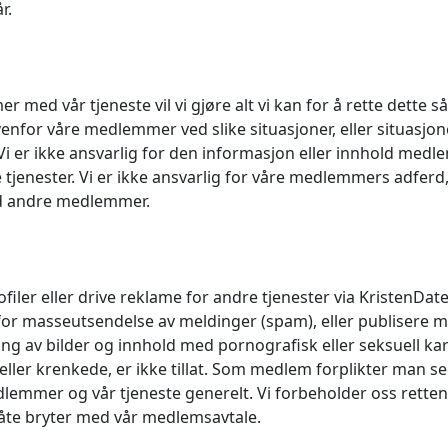
r.
er med vår tjeneste vil vi gjøre alt vi kan for å rette dette 
venfor våre medlemmer ved slike situasjoner, eller situasjo
i er ikke ansvarlig for den informasjon eller innhold med
e tjenester. Vi er ikke ansvarlig for våre medlemmers adferd,
d andre medlemmer.
filer eller drive reklame for andre tjenester via KristenDate
no for masseutsendelse av meldinger (spam), eller publisere
ing av bilder og innhold med pornografisk eller seksuell ka
ler krenkede, er ikke tillat. Som medlem forplikter man seg 
mmer og vår tjeneste generelt. Vi forbeholder oss retten t
måte bryter med vår medlemsavtale.