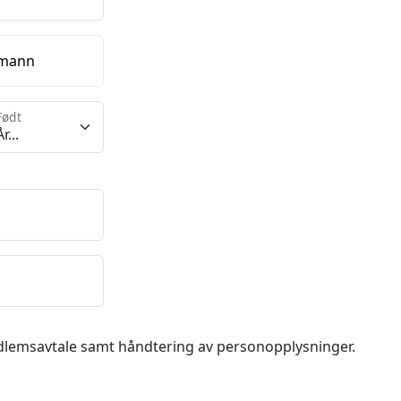
 mann
Født
dlemsavtale samt håndtering av personopplysninger.