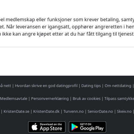
pel medlemskap eller funksjoner som krever betaling, samtyk
et. Når leveransen er igangsatt, opphører angreretten i hen
 ikke kan angre kjøpet etter at du har fått tilgang til tjenes
på nett
|
Hvordan skrive en god datingprofil
|
Dating tips
|
Om nettdating
Medlemsavtale
|
Personvernerklæring
|
Bruk av cookies
|
Tilpass samtykk
|
KristenDate.se
|
KristenDate.dk
|
Turvenn.no
|
SeniorDate.no
|
Skeiv.no