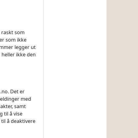
så raskt som
ner som ikke
lemmer legger ut
 heller ikke den
.no. Det er
 meldinger med
rakter, samt
til å vise
il å deaktivere