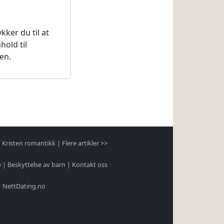
ker du til at
hold til
ten.
|
Kristen romantikk
|
Flere artikler >>
e
|
Beskyttelse av barn
|
Kontakt oss
|
NettDating.no