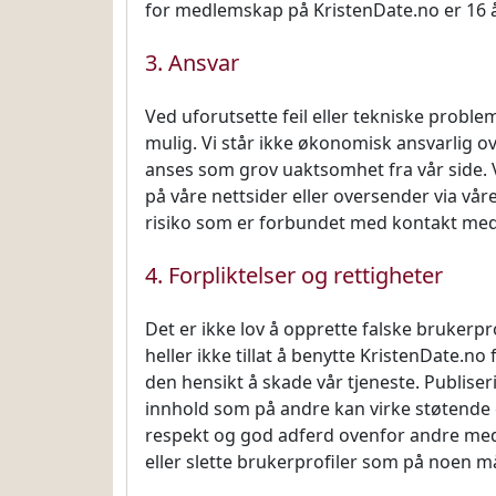
for medlemskap på KristenDate.no er 16 å
3. Ansvar
Ved uforutsette feil eller tekniske problem
mulig. Vi står ikke økonomisk ansvarlig o
anses som grov uaktsomhet fra vår side. V
på våre nettsider eller oversender via vår
risiko som er forbundet med kontakt me
4. Forpliktelser og rettigheter
Det er ikke lov å opprette falske brukerpro
heller ikke tillat å benytte KristenDate.
den hensikt å skade vår tjeneste. Publiser
innhold som på andre kan virke støtende el
respekt og god adferd ovenfor andre medle
eller slette brukerprofiler som på noen 