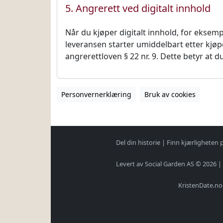
5. Angrerett ved digitalt innhold
Når du kjøper digitalt innhold, for eksem
leveransen starter umiddelbart etter kjøp
angrerettloven § 22 nr. 9. Dette betyr at du
Del din historie
|
Finn kjærligheten 
Levert av Social Garden AS © 2026 |
KristenDate.no