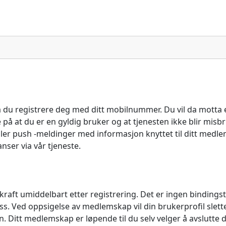
å du registrere deg med ditt mobilnummer. Du vil da motta 
re på at du er en gyldig bruker og at tjenesten ikke blir mis
ler push -meldinger med informasjon knyttet til ditt medl
ser via vår tjeneste.
kraft umiddelbart etter registrering. Det er ingen bindings
ss. Ved oppsigelse av medlemskap vil din brukerprofil slet
ten. Ditt medlemskap er løpende til du selv velger å avslutte