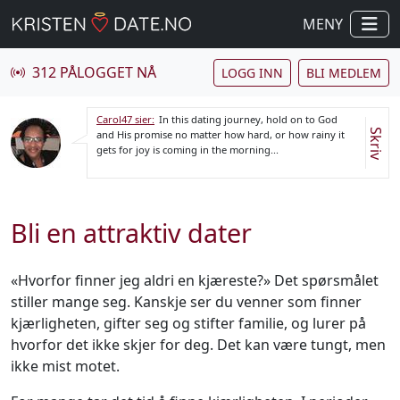
MENY
312 PÅLOGGET NÅ
LOGG INN
BLI MEDLEM
Carol47 sier:
In this dating journey, hold on to God
Skriv
and His promise no matter how hard, or how rainy it
gets for joy is coming in the morning...
Bli en attraktiv dater
«Hvorfor finner jeg aldri en kjæreste?» Det spørsmålet
stiller mange seg. Kanskje ser du venner som finner
kjærligheten, gifter seg og stifter familie, og lurer på
hvorfor det ikke skjer for deg. Det kan være tungt, men
ikke mist motet.