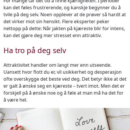
For mange tar det tid å finne kjærligheten. I perioder
kan det føles frustrerende, og kanskje begynner du å
tvile på deg selv. Noen opplever at de prøver så hardt at
det virker mot sin hensikt. Flere eksperter peker
nettopp på dette: Når jakten på kjæreste blir for intens,
kan det gjøre deg mer stresset enn attraktiv.
Ha tro på deg selv
Attraktivitet handler om langt mer enn utseende.
Uansett hvor flott du er, vil usikkerhet og desperasjon
ofte overskygge det beste ved deg. Det betyr ikke at det
er galt å ønske seg en kjæreste – tvert imot. Men det er
forskjell på å ønske noe og å føle at man må ha det for
å være hel.