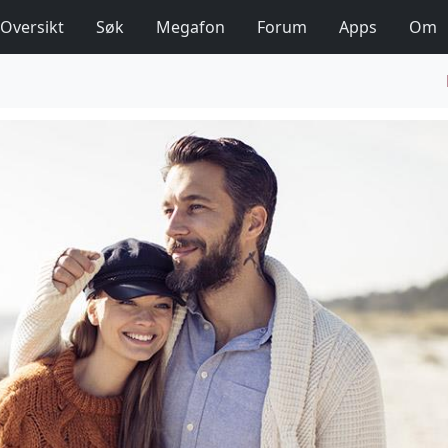
Oversikt
Søk
Megafon
Forum
Apps
Om