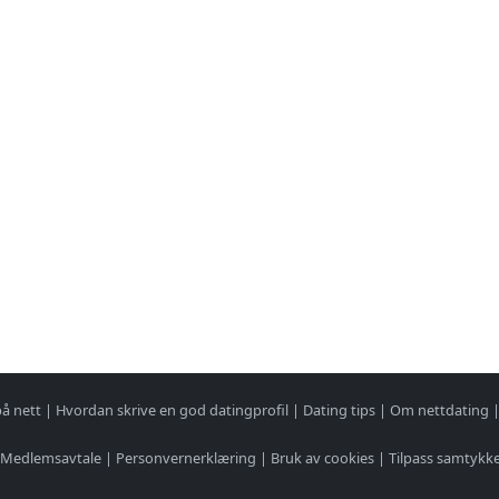
på nett
|
Hvordan skrive en god datingprofil
|
Dating tips
|
Om nettdating
Medlemsavtale
|
Personvernerklæring
|
Bruk av cookies
|
Tilpass samtykk