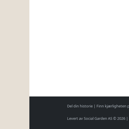
Del din historie
|
Finn kjærligheten 
Levert av Social Garden AS © 2026 |