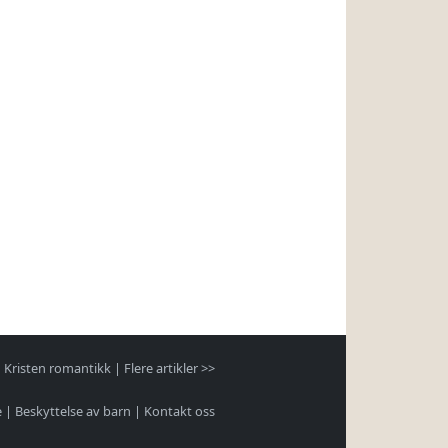
|
Kristen romantikk
|
Flere artikler >>
e
|
Beskyttelse av barn
|
Kontakt oss