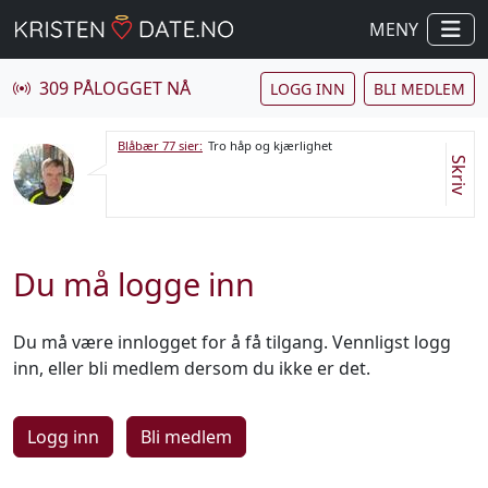
MENY
309 PÅLOGGET NÅ
LOGG INN
BLI MEDLEM
Blåbær 77 sier:
Tro håp og kjærlighet
Skriv
Du må logge inn
Du må være innlogget for å få tilgang. Vennligst logg
inn, eller bli medlem dersom du ikke er det.
Logg inn