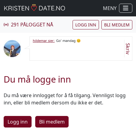
MENY
291 PÅLOGGET NÅ
LOGG INN
BLI MEDLEM
hildemar sier:
Go' mandag 😊
Skriv
Du må logge inn
Du må være innlogget for å få tilgang. Vennligst logg
inn, eller bli medlem dersom du ikke er det.
Logg inn