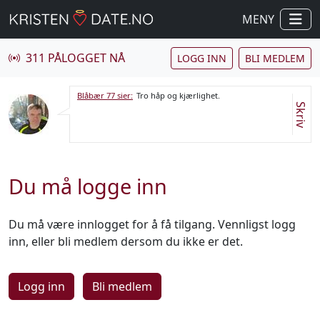
MENY
311 PÅLOGGET NÅ
LOGG INN
BLI MEDLEM
Blåbær 77 sier:
Tro håp og kjærlighet.
Skriv
Du må logge inn
Du må være innlogget for å få tilgang. Vennligst logg
inn, eller bli medlem dersom du ikke er det.
Logg inn