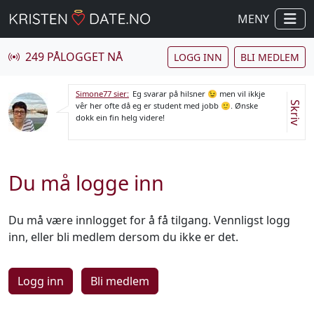
MENY
249 PÅLOGGET NÅ
LOGG INN
BLI MEDLEM
Simone77 sier:
Eg svarar på hilsner 😉 men vil ikkje
Skriv
vêr her ofte då eg er student med jobb 🙂. Ønske
dokk ein fin helg videre!
Du må logge inn
Du må være innlogget for å få tilgang. Vennligst logg
inn, eller bli medlem dersom du ikke er det.
Logg inn