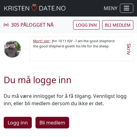
MENY
305 PÅLOGGET NÅ
LOGG INN
BLI MEDLEM
Mort1 sier:
Jhn 10:11 KJV - I am the good shepherd:
Skriv
the good shepherd giveth his life for the sheep.
Du må logge inn
Du må være innlogget for å få tilgang. Vennligst logg
inn, eller bli medlem dersom du ikke er det.
Logg inn