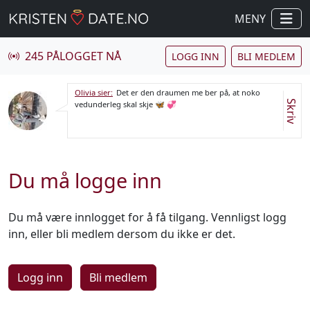
MENY
245 PÅLOGGET NÅ
LOGG INN
BLI MEDLEM
Olivia sier:
Det er den draumen me ber på, at noko
Skriv
vedunderleg skal skje 🦋 💞
Du må logge inn
Du må være innlogget for å få tilgang. Vennligst logg
inn, eller bli medlem dersom du ikke er det.
Logg inn