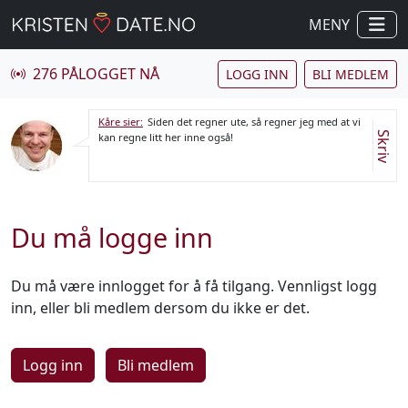
MENY
276 PÅLOGGET NÅ
LOGG INN
BLI MEDLEM
Kåre sier:
Siden det regner ute, så regner jeg med at vi
Skriv
kan regne litt her inne også!
Du må logge inn
Du må være innlogget for å få tilgang. Vennligst logg
inn, eller bli medlem dersom du ikke er det.
Logg inn