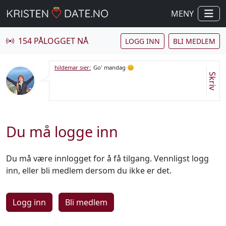
MENY
154 PÅLOGGET NÅ
LOGG INN
BLI MEDLEM
hildemar sier:
Go' mandag 😊
Skriv
Du må logge inn
Du må være innlogget for å få tilgang. Vennligst logg
inn, eller bli medlem dersom du ikke er det.
Logg inn